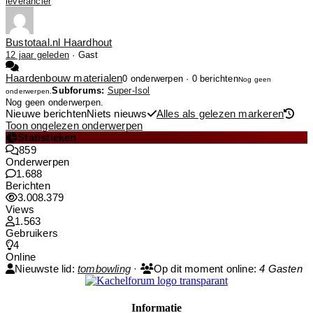
leverancier
Bustotaal.nl Haardhout
12 jaar geleden
·
Gast
Haardenbouw materialen
0 onderwerpen · 0 berichten
Nog geen
Subforums:
Super-Isol
onderwerpen.
Nog geen onderwerpen.
Nieuwe berichten
Niets nieuws
Alles als gelezen markeren
Toon ongelezen onderwerpen
Statistieken
859
Onderwerpen
1.688
Berichten
3.008.379
Views
1.563
Gebruikers
4
Online
Nieuwste lid:
tombowling
·
Op dit moment online:
4 Gasten
Informatie