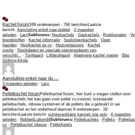
Kachel forum
389 onderwerpen · 766 berichten
Laatste
bericht:
Aansluiting enkel naar dubbel
·
3 maanden
geleden
·
Lars
Subforums:
Houtkachels
·
Gaskachels
·
Rookkanalen
·
Ve
brandstoffen
·
Kachel informatie
·
Speksteenkachels
·
Open
haarden
·
Houtkachel op cv
·
Houtvergassers
·
Kachel
overig
·
Stookdagen en speciale openingsdagen van
verschill...
·
Tuinhaard
·
Liftdeurhaard
·
Algemene kachel vragen
·
Bbq
Grillring Artola
Aansluiting enkel naar du …
3 maanden geleden
·
Lars
Pelletkachel forum
Pelletkachel forum, hier kunt u vragen stellen over
pelletkachels het kan gaan over pellet cv,voorzet, losstaande
pelletkachels, inbouw systemen of de pellets die u gebruikt in uw
pelletkachel en het onderhoud daarvan.
9 onderwerpen · 19
berichten
Laatste bericht:
ruimteventilator karmek one oslo
·
6 maanden
geleden
·
RobbertLuiken84
Subforums:
Pelletkachels
·
Pellets
·
Pelletka
cv
·
Pelletkachel inbouw
·
PelletKetels