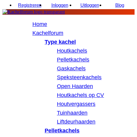
Registreren
Inloggen
Uitloggen
Blog
Home
Kachelforum
Type kachel
Houtkachels
Pelletkachels
Gaskachels
Speksteenkachels
Open Haarden
Houtkachels op CV
Houtvergassers
Tuinhaarden
Liftdeurhaarden
Pelletkachels