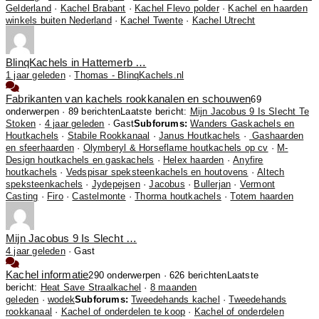
Gelderland
·
Kachel Brabant
·
Kachel Flevo polder
·
Kachel en haarden
winkels buiten Nederland
·
Kachel Twente
·
Kachel Utrecht
BlinqKachels in Hattemerb …
1 jaar geleden
·
Thomas - BlinqKachels.nl
Fabrikanten van kachels rookkanalen en schouwen
69
onderwerpen · 89 berichten
Laatste bericht:
Mijn Jacobus 9 Is Slecht Te
Stoken
·
4 jaar geleden
· Gast
Subforums:
Wanders Gaskachels en
Houtkachels
·
Stabile Rookkanaal
·
Janus Houtkachels
·
Gashaarden
en sfeerhaarden
·
Olymberyl & Horseflame houtkachels op cv
·
M-
Design houtkachels en gaskachels
·
Helex haarden
·
Anyfire
houtkachels
·
Vedspisar speksteenkachels en houtovens
·
Altech
speksteenkachels
·
Jydepejsen
·
Jacobus
·
Bullerjan
·
Vermont
Casting
·
Firo
·
Castelmonte
·
Thorma houtkachels
·
Totem haarden
Mijn Jacobus 9 Is Slecht …
4 jaar geleden
·
Gast
Kachel informatie
290 onderwerpen · 626 berichten
Laatste
bericht:
Heat Save Straalkachel
·
8 maanden
geleden
·
wodek
Subforums:
Tweedehands kachel
·
Tweedehands
rookkanaal
·
Kachel of onderdelen te koop
·
Kachel of onderdelen