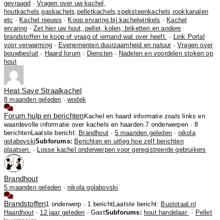
gevraagd
·
Vragen over uw kachel,
houtkachels,gaskachels,pelletkachels,speksteenkachels,rookkanalen
etc
·
Kachel nieuws
·
Koop ervaring bij kachelwinkels
·
Kachel
ervaring
·
Zet hier uw hout, pellet, kolen, briketten en andere
brandstoffen te koop of vraag of iemand wat over heeft.
·
Link Portal
voor verwarming
·
Evenementen duurzaamheid en natuur
·
Vragen over
bouwbesluit
·
Haard forum
·
Diensten
·
Nadelen en voordelen stoken op
hout
Heat Save Straalkachel
8 maanden geleden
·
wodek
Forum hulp en berichten
Kachel en haard informatie zoals links en
waardevolle informatie over kachels en haarden.
7 onderwerpen · 8
berichten
Laatste bericht:
Brandhout
·
5 maanden geleden
·
nikola
golabovski
Subforums:
Berichten en uitleg hoe zelf berichten
plaatsen.
·
Losse kachel onderwerpen voor geregistreerde gebruikers
Brandhout
5 maanden geleden
·
nikola golabovski
Brandstoffen
1 onderwerp · 1 bericht
Laatste bericht:
Bustotaal.nl
Haardhout
·
12 jaar geleden
· Gast
Subforums:
hout handelaar
·
Pellet