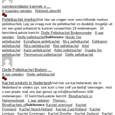
ruimteventilator karmek o …
6 maanden geleden
·
RobbertLuiken84
Pelletkachel merken
Stel hier uw vragen over verschillende merken
pelletkachels.Leg uw vraag over de pelletkachel zo duidelijk mogelijk uit
om een goed antwoord te kunnen verwachten.
19 onderwerpen · 24
berichten
Laatste bericht:
Dielle Pelletkachel Bodemvoeder
·
8 jaar
geleden
·
Dielle pelletkachel
Subforums:
Nordic fire
pelletkachel
·
Extraflame pelletkachel
·
Mcz pelletkachel
·
Edilkamin
pelletkachel
·
Rika pelletkachel
·
Red pelletkachel
·
Artel
pelletkachel
·
Kalor pelletkachel
·
Adler pelletkachel
·
Quadra fire
pelletkachel
·
Thermorossi pelletkachel
·
Dielle pelletkachel
Dielle Pelletkachel Bodem …
8 jaar geleden
·
Dielle pelletkachel
Kachel winkels in Nederland
Vind hier uw kachelwinkels die in
Nederland te vinden zijn. ook kunt u hier zelf uw bedrijf toevoegen. mist
u een plaats mail ons dan gerust op info@kachelforum.nl
36
onderwerpen · 37 berichten
Laatste bericht:
BlinqKachels in
Hattemerbroek
·
1 jaar geleden
·
Thomas -
BlinqKachels.nl
Subforums:
Kachel overijssel
·
Kachel
Friesland
·
Kachel Noord-Holland
·
Kachel Zuid-Holland
·
Kachel
Limburg
·
Kachel Groningen
·
Kachel Drenthe
·
Kachel Zeeland
·
Kachel