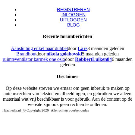
REGISTREREN
INLOGGEN
UITLOGGEN
BLOG
Recente forumberichten
Aansluiting enkel naar dubbel
door
Lars
3 maanden geleden
Brandhout
door
nikola golabovski
5 maanden geleden
ruimteventilator karmek one oslo
door
RobbertLuiken84
6 maanden
geleden
Disclaimer
Op deze website streven we ernaar om geen inbreuk te maken op
auteursrechten van teksten en afbeeldingen, en gebruiken we alleen
materiaal wat vrij beschikbaar is voor gebruik. Aan de content op de
website zijn ook geen rechten te ontlenen.
Heatmedia.nl | © Copyright 2026 | Alle rechten voorbehouden