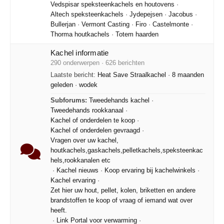
Vedspisar speksteenkachels en houtovens
·
Altech speksteenkachels
·
Jydepejsen
·
Jacobus
·
Bullerjan
·
Vermont Casting
·
Firo
·
Castelmonte
·
Thorma houtkachels
·
Totem haarden
Kachel informatie
290 onderwerpen · 626 berichten
Laatste bericht:
Heat Save Straalkachel
·
8 maanden
geleden
·
wodek
Subforums:
Tweedehands kachel
·
Tweedehands rookkanaal
·
Kachel of onderdelen te koop
·
Kachel of onderdelen gevraagd
·
Vragen over uw kachel,
houtkachels,gaskachels,pelletkachels,speksteenkac
hels,rookkanalen etc
·
Kachel nieuws
·
Koop ervaring bij kachelwinkels
·
Kachel ervaring
·
Zet hier uw hout, pellet, kolen, briketten en andere
brandstoffen te koop of vraag of iemand wat over
heeft.
·
Link Portal voor verwarming
·