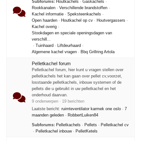
Subforums:
Houtkachels
·
Gaskachels
·
Rookkanalen
·
Verschillende brandstoffen
·
Kachel informatie
·
Speksteenkachels
·
Open haarden
·
Houtkachel op cv
·
Houtvergassers
·
Kachel overig
·
Stookdagen en speciale openingsdagen van
verschill...
·
Tuinhaard
·
Liftdeurhaard
·
Algemene kachel vragen
·
Bbq Grillring Artola
Pelletkachel forum
Pelletkachel forum, hier kunt u vragen stellen over
pelletkachels het kan gaan over pellet cv,voorzet,
losstaande pelletkachels, inbouw systemen of de
pellets die u gebruikt in uw pelletkachel en het
onderhoud daarvan.
9 onderwerpen · 19 berichten
Laatste bericht:
ruimteventilator karmek one oslo
·
7
maanden geleden
·
RobbertLuiken84
Subforums:
Pelletkachels
·
Pellets
·
Pelletkachel cv
·
Pelletkachel inbouw
·
PelletKetels