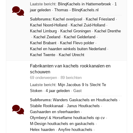
Laatste bericht:
BlinqKachels in Hattemerbroek
·
1
jaar geleden
·
Thomas - BlinqKachels.nl
Subforums:
Kachel overijssel
·
Kachel Friesland
·
Kachel Noord-Holland
·
Kachel Zuid-Holland
·
Kachel Limburg
·
Kachel Groningen
·
Kachel Drenthe
·
Kachel Zeeland
·
Kachel Gelderland
·
Kachel Brabant
·
Kachel Flevo polder
·
Kachel en haarden winkels buiten Nederland
·
Kachel Twente
·
Kachel Utrecht
Fabrikanten van kachels rookkanalen en
schouwen
69 onderwerpen · 89 berichten
Laatste bericht:
Mijn Jacobus 9 Is Slecht Te
Stoken
·
4 jaar geleden
· Gast
Subforums:
Wanders Gaskachels en Houtkachels
·
Stabile Rookkanaal
·
Janus Houtkachels
·
Gashaarden en sfeerhaarden
·
Olymberyl & Horseflame houtkachels op cv
·
M-Design houtkachels en gaskachels
·
Helex haarden
·
Anyfire houtkachels
·