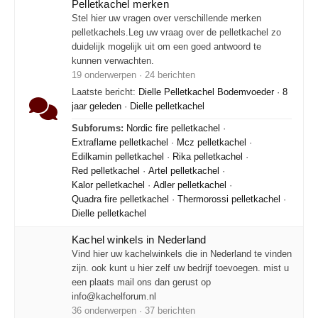
Pelletkachel merken
Stel hier uw vragen over verschillende merken
pelletkachels.Leg uw vraag over de pelletkachel zo
duidelijk mogelijk uit om een goed antwoord te
kunnen verwachten.
19 onderwerpen · 24 berichten
Laatste bericht:
Dielle Pelletkachel Bodemvoeder
·
8
jaar geleden
·
Dielle pelletkachel
Subforums:
Nordic fire pelletkachel
·
Extraflame pelletkachel
·
Mcz pelletkachel
·
Edilkamin pelletkachel
·
Rika pelletkachel
·
Red pelletkachel
·
Artel pelletkachel
·
Kalor pelletkachel
·
Adler pelletkachel
·
Quadra fire pelletkachel
·
Thermorossi pelletkachel
·
Dielle pelletkachel
Kachel winkels in Nederland
Vind hier uw kachelwinkels die in Nederland te vinden
zijn. ook kunt u hier zelf uw bedrijf toevoegen. mist u
een plaats mail ons dan gerust op
info@kachelforum.nl
36 onderwerpen · 37 berichten