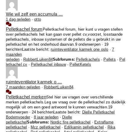
Wie wil zelf een accumula …
1 dag geleden
·
otto
Pelletkachel forum
Pelletkachel forum, hier kunt u vragen stellen
over pelletkachels het kan gaan over pellet cv,voorzet, losstaande
pelletkachels, inbouw systemen of de pellets die u gebruikt in uw
pelletkachel en het onderhoud daarvan.
9 onderwerpen · 19
berichten
Laatste bericht:
ruimteventilator karmek one oslo
·
7
maanden
geleden
·
RobbertLuiken84
Subforums:
Pelletkachels
·
Pellets
·
Pel
letkachel cv
·
Pelletkachel inbouw
·
PelletKetels
ruimteventilator karmek o …
7 maanden geleden
·
RobbertLuiken84
Pelletkachel merken
Stel hier uw vragen over verschillende
merken pelletkachels.Leg uw vraag over de pelletkachel zo duidelijk
mogelijk uit om een goed antwoord te kunnen verwachten.
19
onderwerpen · 24 berichten
Laatste bericht:
Dielle Pelletkachel
Bodemvoeder
·
8 jaar geleden
·
Dielle
pelletkachel
Subforums:
Nordic fire pelletkachel
·
Extraflame
pelletkachel
·
Mcz pelletkachel
·
Edilkamin pelletkachel
·
Rika