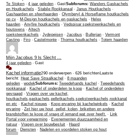
Te Stoken
·
4 jaar geleden
· Gast
Subforums:
Wanders Gaskachels
en Houtkachels
·
Stabile Rookkanaal
·
Janus Houtkachels
·
Gashaarden en sfeerhaarden
·
Olymberyl & Horseflame houtkachels
op cv
·
M-Design houtkachels en gaskachels
·
Helex
haarden
·
Anyfire houtkachels
·
Vedspisar speksteenkachels en
houtovens
·
Altech
speksteenkachels
·
Jydepejsen
·
Jacobus
·
Bullerjan
·
Vermont
Casting
·
Firo
·
Castelmonte
·
Thorma houtkachels
·
Totem haarden
Mijn Jacobus 9 Is Slecht …
4 jaar geleden
·
Gast
Kachel informatie
290 onderwerpen · 626 berichten
Laatste
bericht:
Heat Save Straalkachel
·
8 maanden
geleden
·
wodek
Subforums:
Tweedehands kachel
·
Tweedehands
rookkanaal
·
Kachel of onderdelen te koop
·
Kachel of onderdelen
gevraagd
·
Vragen over uw kachel,
houtkachels,gaskachels,pelletkachels,speksteenkachels,rookkanal
en etc
·
Kachel nieuws
·
Koop ervaring bij kachelwinkels
·
Kachel
ervaring
·
Zet hier uw hout, pellet, kolen, briketten en andere
brandstoffen te koop of vraag of iemand wat over heeft.
·
Link
Portal voor verwarming
·
Evenementen duurzaamheid en
natuur
·
Vragen over bouwbesluit
·
Haard
forum
·
Diensten
·
Nadelen en voordelen stoken op hout