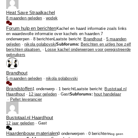
Heat Save Straalkachel
8 maanden geleden
·
wodek
Forum hulp en berichten
Kachel en haard informatie zoals links
en waardevolle informatie over kachels en haarden.
7
onderwerpen · 8 berichten
Laatste bericht:
Brandhout
·
5 maanden
geleden
·
nikola golabovski
Subforums:
Berichten en uitleg hoe zelf
berichten plaatsen.
·
Losse kachel onderwerpen voor geregistreerde
gebruikers
Brandhout
5 maanden geleden
·
nikola golabovski
Brandstoffen
1 onderwerp · 1 bericht
Laatste bericht:
Bustotaal.nl
Haardhout
·
12 jaar geleden
· Gast
Subforums:
hout handelaar
·
Pellet leverancier
Bustotaal.nl Haardhout
12 jaar geleden
·
Gast
Haardenbouw materialen
0 onderwerpen · 0 berichten
Nog geen