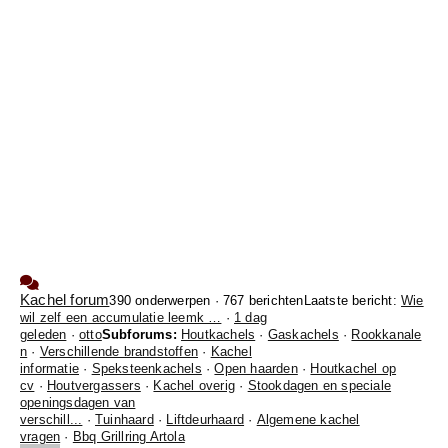
Kachel forum
390 onderwerpen · 767 berichten
Laatste bericht:
Wie
wil zelf een accumulatie leemk …
·
1 dag
geleden
·
otto
Subforums:
Houtkachels
·
Gaskachels
·
Rookkanale
n
·
Verschillende brandstoffen
·
Kachel
informatie
·
Speksteenkachels
·
Open haarden
·
Houtkachel op
cv
·
Houtvergassers
·
Kachel overig
·
Stookdagen en speciale
openingsdagen van
verschill...
·
Tuinhaard
·
Liftdeurhaard
·
Algemene kachel
vragen
·
Bbq Grillring Artola