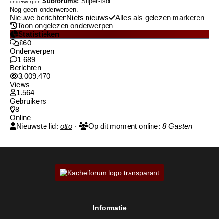
Subforums:
Super-Isol
onderwerpen.
Nog geen onderwerpen.
Nieuwe berichten
Niets nieuws
Alles als gelezen markeren
Toon ongelezen onderwerpen
Statistieken
860
Onderwerpen
1.689
Berichten
3.009.470
Views
1.564
Gebruikers
8
Online
Nieuwste lid:
otto
·
Op dit moment online:
8 Gasten
Informatie