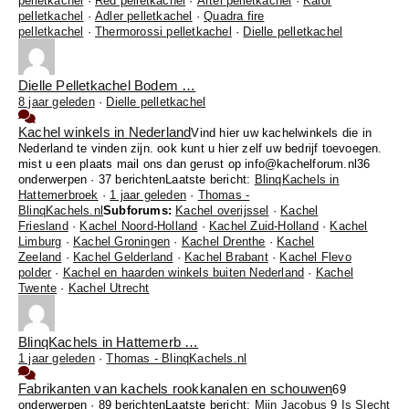
pelletkachel
·
Red pelletkachel
·
Artel pelletkachel
·
Kalor
pelletkachel
·
Adler pelletkachel
·
Quadra fire
pelletkachel
·
Thermorossi pelletkachel
·
Dielle pelletkachel
Dielle Pelletkachel Bodem …
8 jaar geleden
·
Dielle pelletkachel
Kachel winkels in Nederland
Vind hier uw kachelwinkels die in
Nederland te vinden zijn. ook kunt u hier zelf uw bedrijf toevoegen.
mist u een plaats mail ons dan gerust op info@kachelforum.nl
36
onderwerpen · 37 berichten
Laatste bericht:
BlinqKachels in
Hattemerbroek
·
1 jaar geleden
·
Thomas -
BlinqKachels.nl
Subforums:
Kachel overijssel
·
Kachel
Friesland
·
Kachel Noord-Holland
·
Kachel Zuid-Holland
·
Kachel
Limburg
·
Kachel Groningen
·
Kachel Drenthe
·
Kachel
Zeeland
·
Kachel Gelderland
·
Kachel Brabant
·
Kachel Flevo
polder
·
Kachel en haarden winkels buiten Nederland
·
Kachel
Twente
·
Kachel Utrecht
BlinqKachels in Hattemerb …
1 jaar geleden
·
Thomas - BlinqKachels.nl
Fabrikanten van kachels rookkanalen en schouwen
69
onderwerpen · 89 berichten
Laatste bericht:
Mijn Jacobus 9 Is Slecht