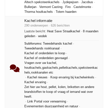
Altech speksteenkachels
·
Jydepejsen
·
Jacobus
·
Bullerjan
·
Vermont Casting
·
Firo
·
Castelmonte
·
Thorma houtkachels
·
Totem haarden
Kachel informatie
290 onderwerpen · 626 berichten
Laatste bericht:
Heat Save Straalkachel
·
8 maanden
geleden
·
wodek
Subforums:
Tweedehands kachel
·
Tweedehands rookkanaal
·
Kachel of onderdelen te koop
·
Kachel of onderdelen gevraagd
·
Vragen over uw kachel,
houtkachels,gaskachels,pelletkachels,speksteenkac
hels,rookkanalen etc
·
Kachel nieuws
·
Koop ervaring bij kachelwinkels
·
Kachel ervaring
·
Zet hier uw hout, pellet, kolen, briketten en andere
brandstoffen te koop of vraag of iemand wat over
heeft.
·
Link Portal voor verwarming
·
Evenementen duurzaamheid en natuur
·