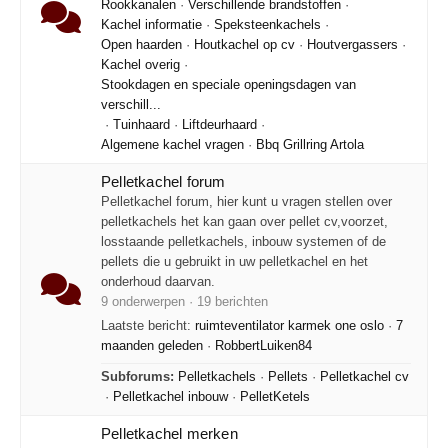
Rookkanalen
·
Verschillende brandstoffen
·
Kachel informatie
·
Speksteenkachels
·
Open haarden
·
Houtkachel op cv
·
Houtvergassers
·
Kachel overig
·
Stookdagen en speciale openingsdagen van
verschill...
·
Tuinhaard
·
Liftdeurhaard
·
Algemene kachel vragen
·
Bbq Grillring Artola
Pelletkachel forum
Pelletkachel forum, hier kunt u vragen stellen over
pelletkachels het kan gaan over pellet cv,voorzet,
losstaande pelletkachels, inbouw systemen of de
pellets die u gebruikt in uw pelletkachel en het
onderhoud daarvan.
9 onderwerpen · 19 berichten
Laatste bericht:
ruimteventilator karmek one oslo
·
7
maanden geleden
·
RobbertLuiken84
Subforums:
Pelletkachels
·
Pellets
·
Pelletkachel cv
·
Pelletkachel inbouw
·
PelletKetels
Pelletkachel merken