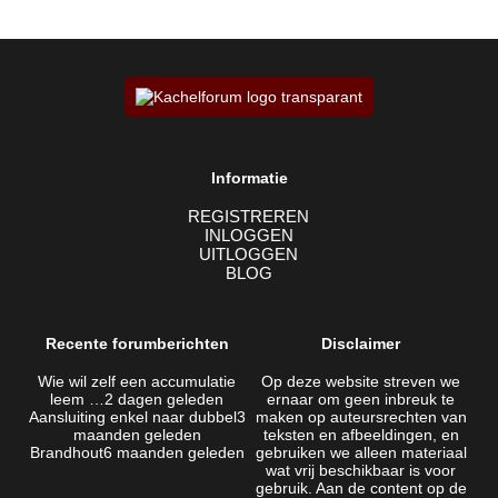
Informatie
REGISTREREN
INLOGGEN
UITLOGGEN
BLOG
Recente forumberichten
Disclaimer
Wie wil zelf een accumulatie
Op deze website streven we
leem …
2 dagen geleden
ernaar om geen inbreuk te
Aansluiting enkel naar dubbel
3
maken op auteursrechten van
maanden geleden
teksten en afbeeldingen, en
Brandhout
6 maanden geleden
gebruiken we alleen materiaal
wat vrij beschikbaar is voor
gebruik. Aan de content op de