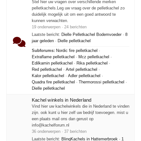
Stel hier uw vragen over verschillende merken
pelletkachels.Leg uw vraag over de pelletkachel zo
duidelijk mogelijk uit om een goed antwoord te
kunnen verwachten.
19 onderwerpen · 24 berichten
Laatste bericht:
Dielle Pelletkachel Bodemvoeder
·
8
jaar geleden
·
Dielle pelletkachel
Subforums:
Nordic fire pelletkachel
·
Extraflame pelletkachel
·
Mcz pelletkachel
·
Edilkamin pelletkachel
·
Rika pelletkachel
·
Red pelletkachel
·
Artel pelletkachel
·
Kalor pelletkachel
·
Adler pelletkachel
·
Quadra fire pelletkachel
·
Thermorossi pelletkachel
·
Dielle pelletkachel
Kachel winkels in Nederland
Vind hier uw kachelwinkels die in Nederland te vinden
zijn. ook kunt u hier zelf uw bedrijf toevoegen. mist u
een plaats mail ons dan gerust op
info@kachelforum.nl
36 onderwerpen · 37 berichten
Laatste bericht:
BlinqKachels in Hattemerbroek
·
1