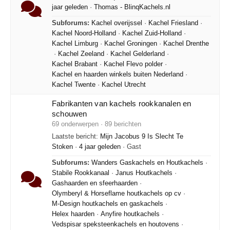
jaar geleden
·
Thomas - BlinqKachels.nl
Subforums:
Kachel overijssel
·
Kachel Friesland
·
Kachel Noord-Holland
·
Kachel Zuid-Holland
·
Kachel Limburg
·
Kachel Groningen
·
Kachel Drenthe
·
Kachel Zeeland
·
Kachel Gelderland
·
Kachel Brabant
·
Kachel Flevo polder
·
Kachel en haarden winkels buiten Nederland
·
Kachel Twente
·
Kachel Utrecht
Fabrikanten van kachels rookkanalen en
schouwen
69 onderwerpen · 89 berichten
Laatste bericht:
Mijn Jacobus 9 Is Slecht Te
Stoken
·
4 jaar geleden
· Gast
Subforums:
Wanders Gaskachels en Houtkachels
·
Stabile Rookkanaal
·
Janus Houtkachels
·
Gashaarden en sfeerhaarden
·
Olymberyl & Horseflame houtkachels op cv
·
M-Design houtkachels en gaskachels
·
Helex haarden
·
Anyfire houtkachels
·
Vedspisar speksteenkachels en houtovens
·