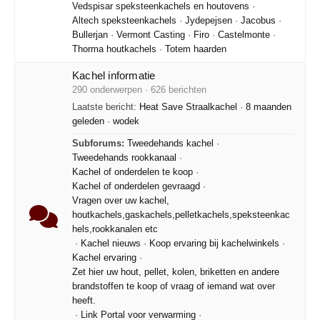
Vedspisar speksteenkachels en houtovens
·
Altech speksteenkachels
·
Jydepejsen
·
Jacobus
·
Bullerjan
·
Vermont Casting
·
Firo
·
Castelmonte
·
Thorma houtkachels
·
Totem haarden
Kachel informatie
290 onderwerpen · 626 berichten
Laatste bericht:
Heat Save Straalkachel
·
8 maanden
geleden
·
wodek
Subforums:
Tweedehands kachel
·
Tweedehands rookkanaal
·
Kachel of onderdelen te koop
·
Kachel of onderdelen gevraagd
·
Vragen over uw kachel,
houtkachels,gaskachels,pelletkachels,speksteenkac
hels,rookkanalen etc
·
Kachel nieuws
·
Koop ervaring bij kachelwinkels
·
Kachel ervaring
·
Zet hier uw hout, pellet, kolen, briketten en andere
brandstoffen te koop of vraag of iemand wat over
heeft.
·
Link Portal voor verwarming
·