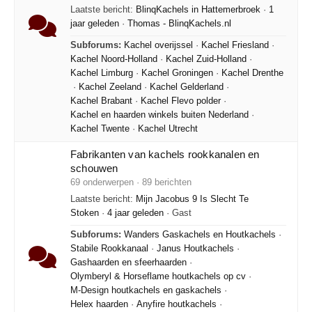
Laatste bericht:
BlinqKachels in Hattemerbroek
·
1
jaar geleden
·
Thomas - BlinqKachels.nl
Subforums:
Kachel overijssel
·
Kachel Friesland
·
Kachel Noord-Holland
·
Kachel Zuid-Holland
·
Kachel Limburg
·
Kachel Groningen
·
Kachel Drenthe
·
Kachel Zeeland
·
Kachel Gelderland
·
Kachel Brabant
·
Kachel Flevo polder
·
Kachel en haarden winkels buiten Nederland
·
Kachel Twente
·
Kachel Utrecht
Fabrikanten van kachels rookkanalen en
schouwen
69 onderwerpen · 89 berichten
Laatste bericht:
Mijn Jacobus 9 Is Slecht Te
Stoken
·
4 jaar geleden
· Gast
Subforums:
Wanders Gaskachels en Houtkachels
·
Stabile Rookkanaal
·
Janus Houtkachels
·
Gashaarden en sfeerhaarden
·
Olymberyl & Horseflame houtkachels op cv
·
M-Design houtkachels en gaskachels
·
Helex haarden
·
Anyfire houtkachels
·