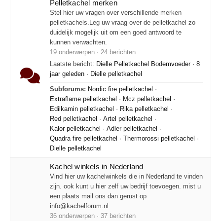
Pelletkachel merken
Stel hier uw vragen over verschillende merken
pelletkachels.Leg uw vraag over de pelletkachel zo
duidelijk mogelijk uit om een goed antwoord te
kunnen verwachten.
19 onderwerpen · 24 berichten
Laatste bericht:
Dielle Pelletkachel Bodemvoeder
·
8
jaar geleden
·
Dielle pelletkachel
Subforums:
Nordic fire pelletkachel
·
Extraflame pelletkachel
·
Mcz pelletkachel
·
Edilkamin pelletkachel
·
Rika pelletkachel
·
Red pelletkachel
·
Artel pelletkachel
·
Kalor pelletkachel
·
Adler pelletkachel
·
Quadra fire pelletkachel
·
Thermorossi pelletkachel
·
Dielle pelletkachel
Kachel winkels in Nederland
Vind hier uw kachelwinkels die in Nederland te vinden
zijn. ook kunt u hier zelf uw bedrijf toevoegen. mist u
een plaats mail ons dan gerust op
info@kachelforum.nl
36 onderwerpen · 37 berichten