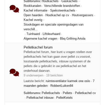
Subforums:
Houtkachels
·
Gaskachels
·
Rookkanalen
·
Verschillende brandstoffen
·
Kachel informatie
·
Speksteenkachels
·
Open haarden
·
Houtkachel op cv
·
Houtvergassers
·
Kachel overig
·
Stookdagen en speciale openingsdagen van
verschill...
·
Tuinhaard
·
Liftdeurhaard
·
Algemene kachel vragen
·
Bbq Grillring Artola
Pelletkachel forum
Pelletkachel forum, hier kunt u vragen stellen over
pelletkachels het kan gaan over pellet cv,voorzet,
losstaande pelletkachels, inbouw systemen of de
pellets die u gebruikt in uw pelletkachel en het
onderhoud daarvan.
9 onderwerpen · 19 berichten
Laatste bericht:
ruimteventilator karmek one oslo
·
7
maanden geleden
·
RobbertLuiken84
Subforums:
Pelletkachels
·
Pellets
·
Pelletkachel cv
·
Pelletkachel inbouw
·
PelletKetels