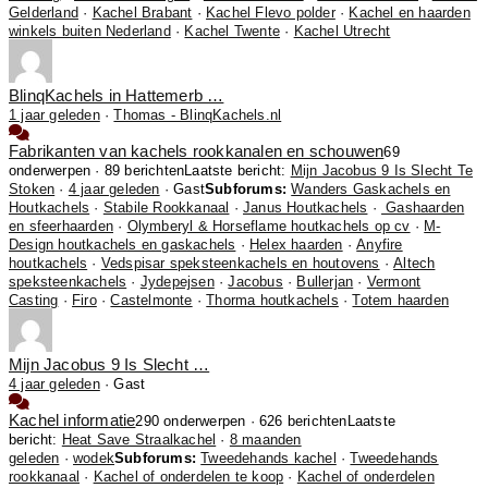
Gelderland
·
Kachel Brabant
·
Kachel Flevo polder
·
Kachel en haarden
winkels buiten Nederland
·
Kachel Twente
·
Kachel Utrecht
BlinqKachels in Hattemerb …
1 jaar geleden
·
Thomas - BlinqKachels.nl
Fabrikanten van kachels rookkanalen en schouwen
69
onderwerpen · 89 berichten
Laatste bericht:
Mijn Jacobus 9 Is Slecht Te
Stoken
·
4 jaar geleden
· Gast
Subforums:
Wanders Gaskachels en
Houtkachels
·
Stabile Rookkanaal
·
Janus Houtkachels
·
Gashaarden
en sfeerhaarden
·
Olymberyl & Horseflame houtkachels op cv
·
M-
Design houtkachels en gaskachels
·
Helex haarden
·
Anyfire
houtkachels
·
Vedspisar speksteenkachels en houtovens
·
Altech
speksteenkachels
·
Jydepejsen
·
Jacobus
·
Bullerjan
·
Vermont
Casting
·
Firo
·
Castelmonte
·
Thorma houtkachels
·
Totem haarden
Mijn Jacobus 9 Is Slecht …
4 jaar geleden
·
Gast
Kachel informatie
290 onderwerpen · 626 berichten
Laatste
bericht:
Heat Save Straalkachel
·
8 maanden
geleden
·
wodek
Subforums:
Tweedehands kachel
·
Tweedehands
rookkanaal
·
Kachel of onderdelen te koop
·
Kachel of onderdelen