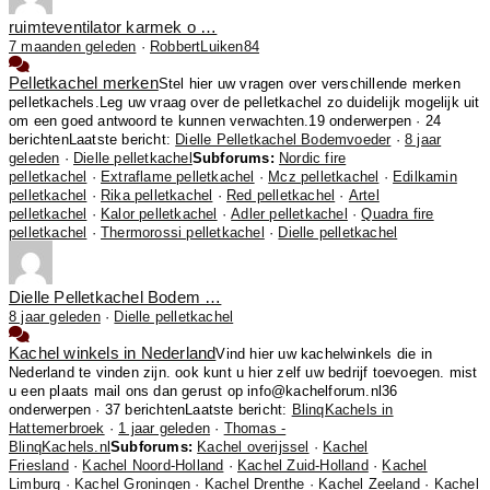
ruimteventilator karmek o …
7 maanden geleden
·
RobbertLuiken84
Pelletkachel merken
Stel hier uw vragen over verschillende merken
pelletkachels.Leg uw vraag over de pelletkachel zo duidelijk mogelijk uit
om een goed antwoord te kunnen verwachten.
19 onderwerpen · 24
berichten
Laatste bericht:
Dielle Pelletkachel Bodemvoeder
·
8 jaar
geleden
·
Dielle pelletkachel
Subforums:
Nordic fire
pelletkachel
·
Extraflame pelletkachel
·
Mcz pelletkachel
·
Edilkamin
pelletkachel
·
Rika pelletkachel
·
Red pelletkachel
·
Artel
pelletkachel
·
Kalor pelletkachel
·
Adler pelletkachel
·
Quadra fire
pelletkachel
·
Thermorossi pelletkachel
·
Dielle pelletkachel
Dielle Pelletkachel Bodem …
8 jaar geleden
·
Dielle pelletkachel
Kachel winkels in Nederland
Vind hier uw kachelwinkels die in
Nederland te vinden zijn. ook kunt u hier zelf uw bedrijf toevoegen. mist
u een plaats mail ons dan gerust op info@kachelforum.nl
36
onderwerpen · 37 berichten
Laatste bericht:
BlinqKachels in
Hattemerbroek
·
1 jaar geleden
·
Thomas -
BlinqKachels.nl
Subforums:
Kachel overijssel
·
Kachel
Friesland
·
Kachel Noord-Holland
·
Kachel Zuid-Holland
·
Kachel
Limburg
·
Kachel Groningen
·
Kachel Drenthe
·
Kachel Zeeland
·
Kachel