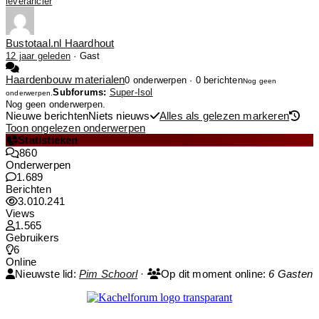
leverancier
Bustotaal.nl Haardhout
12 jaar geleden
·
Gast
Haardenbouw materialen
0 onderwerpen · 0 berichten
Nog geen
Subforums:
Super-Isol
onderwerpen.
Nog geen onderwerpen.
Nieuwe berichten
Niets nieuws
Alles als gelezen markeren
Toon ongelezen onderwerpen
Statistieken
860
Onderwerpen
1.689
Berichten
3.010.241
Views
1.565
Gebruikers
6
Online
Nieuwste lid:
Pim Schoorl
·
Op dit moment online:
6 Gasten