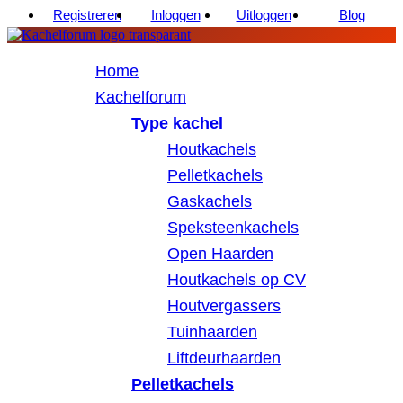
Registreren
Inloggen
Uitloggen
Blog
Home
Kachelforum
Type kachel
Houtkachels
Pelletkachels
Gaskachels
Speksteenkachels
Open Haarden
Houtkachels op CV
Houtvergassers
Tuinhaarden
Liftdeurhaarden
Pelletkachels