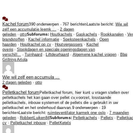
Kachel forum
390 onderwerpen · 767 berichten
Laatste bericht:
Wie wil
zelf een accumulatie leemk …
·
2 dagen
geleden
·
otto
Subforums:
Houtkachels
·
Gaskachels
·
Rookkanalen
·
Ver
brandstoffen
·
Kachel informatie
·
Speksteenkachels
·
Open
haarden
·
Houtkachel op cv
·
Houtvergassers
·
Kachel
overig
·
Stookdagen en speciale openingsdagen van
verschill...
·
Tuinhaard
·
Liftdeurhaard
·
Algemene kachel vragen
·
Bbq
Grillring Artola
Wie wil zelf een accumula …
2 dagen geleden
·
otto
Pelletkachel forum
Pelletkachel forum, hier kunt u vragen stellen over
pelletkachels het kan gaan over pellet cv,voorzet, losstaande
pelletkachels, inbouw systemen of de pellets die u gebruikt in uw
pelletkachel en het onderhoud daarvan.
9 onderwerpen · 19
berichten
Laatste bericht:
ruimteventilator karmek one oslo
·
7 maanden
geleden
·
RobbertLuiken84
Subforums:
Pelletkachels
·
Pellets
·
Pelletka
cv
·
Pelletkachel inbouw
·
PelletKetels