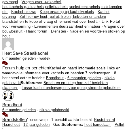
gevraagd
·
Vragen over uw kachel,
houtkachels,gaskachels,pelletkachels,speksteenkachels,rookkanalen
etc
·
Kachel nieuws
·
Koop ervaring bij kachelwinkels
·
Kachel
ervaring
·
Zet hier uw hout, pellet, kolen, briketten en andere
brandstoffen te koop of vraag of iemand wat over heeft.
·
Link Portal
voor verwarming
·
Evenementen duurzaamheid en natuur
·
Vragen over
bouwbesluit
·
Haard forum
·
Diensten
·
Nadelen en voordelen stoken op
hout
Heat Save Straalkachel
8 maanden geleden
·
wodek
Forum hulp en berichten
Kachel en haard informatie zoals links en
waardevolle informatie over kachels en haarden.
7 onderwerpen · 8
berichten
Laatste bericht:
Brandhout
·
6 maanden geleden
·
nikola
golabovski
Subforums:
Berichten en uitleg hoe zelf berichten
plaatsen.
·
Losse kachel onderwerpen voor geregistreerde gebruikers
Brandhout
6 maanden geleden
·
nikola golabovski
Brandstoffen
1 onderwerp · 1 bericht
Laatste bericht:
Bustotaal.nl
Haardhout
·
12 jaar geleden
· Gast
Subforums:
hout handelaar
·
Pellet