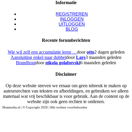
Informatie
REGISTREREN
INLOGGEN
UITLOGGEN
BLOG
Recente forumberichten
Wie wil zelf een accumulatie leem …
door
otto
2 dagen geleden
Aansluiting enkel naar dubbel
door
Lars
3 maanden geleden
Brandhout
door
nikola golabovski
6 maanden geleden
Disclaimer
Op deze website streven we ernaar om geen inbreuk te maken op
auteursrechten van teksten en afbeeldingen, en gebruiken we alleen
materiaal wat vrij beschikbaar is voor gebruik. Aan de content op de
website zijn ook geen rechten te ontlenen.
Heatmedia.nl | © Copyright 2026 | Alle rechten voorbehouden