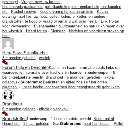
gevraagd
·
Vragen over uw kachel,
houtkachels,gaskachels,pelletkachels,speksteenkachels,rookkanalen
etc
·
Kachel nieuws
·
Koop ervaring bij kachelwinkels
·
Kachel
ervaring
·
Zet hier uw hout, pellet, kolen, briketten en andere
brandstoffen te koop of vraag of iemand wat over heeft.
·
Link Portal
voor verwarming
·
Evenementen duurzaamheid en natuur
·
Vragen over
bouwbesluit
·
Haard forum
·
Diensten
·
Nadelen en voordelen stoken op
hout
Heat Save Straalkachel
8 maanden geleden
·
wodek
Forum hulp en berichten
Kachel en haard informatie zoals links en
waardevolle informatie over kachels en haarden.
7 onderwerpen · 8
berichten
Laatste bericht:
Brandhout
·
6 maanden geleden
·
nikola
golabovski
Subforums:
Berichten en uitleg hoe zelf berichten
plaatsen.
·
Losse kachel onderwerpen voor geregistreerde gebruikers
Brandhout
6 maanden geleden
·
nikola golabovski
Brandstoffen
1 onderwerp · 1 bericht
Laatste bericht:
Bustotaal.nl
Haardhout
·
12 jaar geleden
· Gast
Subforums:
hout handelaar
·
Pellet