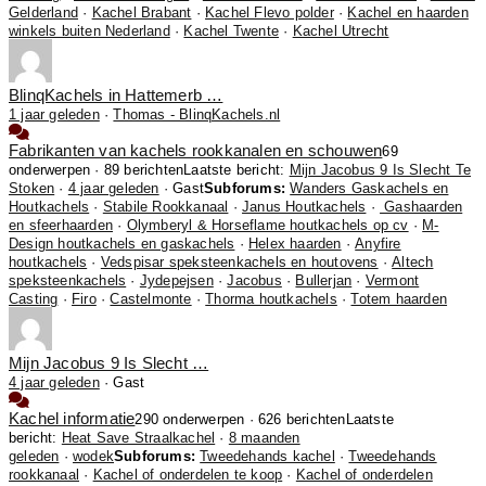
Gelderland
·
Kachel Brabant
·
Kachel Flevo polder
·
Kachel en haarden
winkels buiten Nederland
·
Kachel Twente
·
Kachel Utrecht
BlinqKachels in Hattemerb …
1 jaar geleden
·
Thomas - BlinqKachels.nl
Fabrikanten van kachels rookkanalen en schouwen
69
onderwerpen · 89 berichten
Laatste bericht:
Mijn Jacobus 9 Is Slecht Te
Stoken
·
4 jaar geleden
· Gast
Subforums:
Wanders Gaskachels en
Houtkachels
·
Stabile Rookkanaal
·
Janus Houtkachels
·
Gashaarden
en sfeerhaarden
·
Olymberyl & Horseflame houtkachels op cv
·
M-
Design houtkachels en gaskachels
·
Helex haarden
·
Anyfire
houtkachels
·
Vedspisar speksteenkachels en houtovens
·
Altech
speksteenkachels
·
Jydepejsen
·
Jacobus
·
Bullerjan
·
Vermont
Casting
·
Firo
·
Castelmonte
·
Thorma houtkachels
·
Totem haarden
Mijn Jacobus 9 Is Slecht …
4 jaar geleden
·
Gast
Kachel informatie
290 onderwerpen · 626 berichten
Laatste
bericht:
Heat Save Straalkachel
·
8 maanden
geleden
·
wodek
Subforums:
Tweedehands kachel
·
Tweedehands
rookkanaal
·
Kachel of onderdelen te koop
·
Kachel of onderdelen