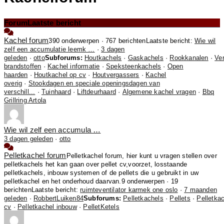
Forum
Laatste bericht
Kachel forum
390 onderwerpen · 767 berichten
Laatste bericht:
Wie wil
zelf een accumulatie leemk …
·
3 dagen
geleden
·
otto
Subforums:
Houtkachels
·
Gaskachels
·
Rookkanalen
·
Ver
brandstoffen
·
Kachel informatie
·
Speksteenkachels
·
Open
haarden
·
Houtkachel op cv
·
Houtvergassers
·
Kachel
overig
·
Stookdagen en speciale openingsdagen van
verschill...
·
Tuinhaard
·
Liftdeurhaard
·
Algemene kachel vragen
·
Bbq
Grillring Artola
Wie wil zelf een accumula …
3 dagen geleden
·
otto
Pelletkachel forum
Pelletkachel forum, hier kunt u vragen stellen over
pelletkachels het kan gaan over pellet cv,voorzet, losstaande
pelletkachels, inbouw systemen of de pellets die u gebruikt in uw
pelletkachel en het onderhoud daarvan.
9 onderwerpen · 19
berichten
Laatste bericht:
ruimteventilator karmek one oslo
·
7 maanden
geleden
·
RobbertLuiken84
Subforums:
Pelletkachels
·
Pellets
·
Pelletka
cv
·
Pelletkachel inbouw
·
PelletKetels