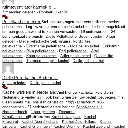
ruimteventilator karmek o …
7 maanden geleden
·
RobbertLuiken84
Pelletkachel merken
Stel hier uw vragen over verschillende merken
pelletkachels.Leg uw vraag over de pelletkachel zo duidelijk mogelijk uit
om een goed antwoord te kunnen verwachten.
19 onderwerpen · 24
berichten
Laatste bericht:
Dielle Pelletkachel Bodemvoeder
·
8 jaar
geleden
·
Dielle pelletkachel
Subforums:
Nordic fire
pelletkachel
·
Extraflame pelletkachel
·
Mcz pelletkachel
·
Edilkamin
pelletkachel
·
Rika pelletkachel
·
Red pelletkachel
·
Artel
pelletkachel
·
Kalor pelletkachel
·
Adler pelletkachel
·
Quadra fire
pelletkachel
·
Thermorossi pelletkachel
·
Dielle pelletkachel
Dielle Pelletkachel Bodem …
8 jaar geleden
·
Dielle pelletkachel
Kachel winkels in Nederland
Vind hier uw kachelwinkels die in
Nederland te vinden zijn. ook kunt u hier zelf uw bedrijf toevoegen. mist
u een plaats mail ons dan gerust op info@kachelforum.nl
36
onderwerpen · 37 berichten
Laatste bericht:
BlinqKachels in
Hattemerbroek
·
1 jaar geleden
·
Thomas -
BlinqKachels.nl
Subforums:
Kachel overijssel
·
Kachel
Friesland
·
Kachel Noord-Holland
·
Kachel Zuid-Holland
·
Kachel
Limburg
·
Kachel Groningen
·
Kachel Drenthe
·
Kachel Zeeland
·
Kachel