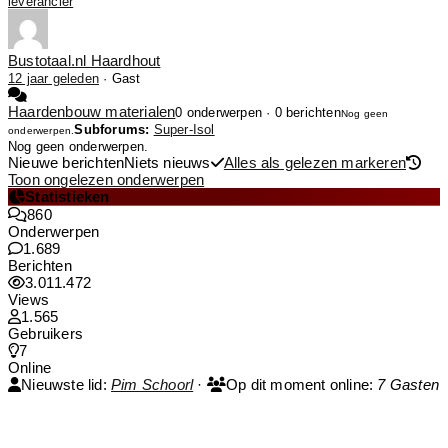
leverancier
Bustotaal.nl Haardhout
12 jaar geleden
·
Gast
Haardenbouw materialen
0 onderwerpen · 0 berichten
Nog geen
Subforums:
Super-Isol
onderwerpen.
Nog geen onderwerpen.
Nieuwe berichten
Niets nieuws
Alles als gelezen markeren
Toon ongelezen onderwerpen
Statistieken
860
Onderwerpen
1.689
Berichten
3.011.472
Views
1.565
Gebruikers
7
Online
Nieuwste lid:
Pim Schoorl
·
Op dit moment online:
7 Gasten