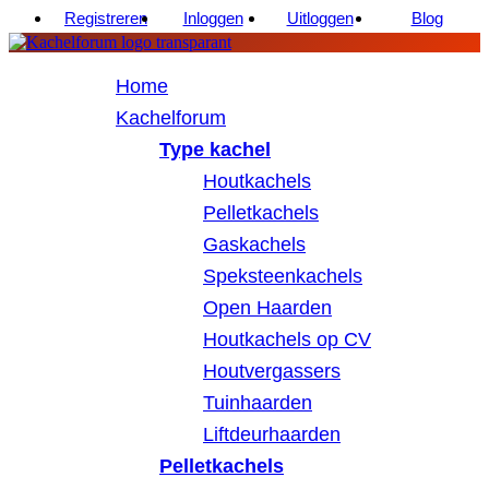
Registreren
Inloggen
Uitloggen
Blog
Home
Kachelforum
Type kachel
Houtkachels
Pelletkachels
Gaskachels
Speksteenkachels
Open Haarden
Houtkachels op CV
Houtvergassers
Tuinhaarden
Liftdeurhaarden
Pelletkachels