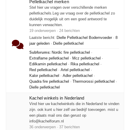
Pelletkachel merken
Stel hier uw vragen over verschillende merken
pelletkachels.Leg uw vraag over de pelletkachel zo
duidelijk mogelijk uit om een goed antwoord te
kunnen verwachten.
19 onderwerpen · 24 berichten
Laatste bericht:
Dielle Pelletkachel Bodemvoeder
·
8
jaar geleden
·
Dielle pelletkachel
Subforums:
Nordic fire pelletkachel
·
Extraflame pelletkachel
·
Mcz pelletkachel
·
Edilkamin pelletkachel
·
Rika pelletkachel
·
Red pelletkachel
·
Artel pelletkachel
·
Kalor pelletkachel
·
Adler pelletkachel
·
Quadra fire pelletkachel
·
Thermorossi pelletkachel
·
Dielle pelletkachel
Kachel winkels in Nederland
Vind hier uw kachelwinkels die in Nederland te vinden
zijn. ook kunt u hier zelf uw bedrijf toevoegen. mist u
een plaats mail ons dan gerust op
info@kachelforum.nl
36 onderwerpen · 37 berichten