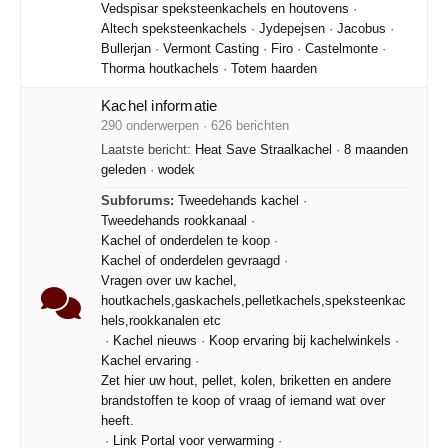
Vedspisar speksteenkachels en houtovens
·
Altech speksteenkachels
·
Jydepejsen
·
Jacobus
·
Bullerjan
·
Vermont Casting
·
Firo
·
Castelmonte
·
Thorma houtkachels
·
Totem haarden
Kachel informatie
290 onderwerpen · 626 berichten
Laatste bericht:
Heat Save Straalkachel
·
8 maanden
geleden
·
wodek
Subforums:
Tweedehands kachel
·
Tweedehands rookkanaal
·
Kachel of onderdelen te koop
·
Kachel of onderdelen gevraagd
·
Vragen over uw kachel,
houtkachels,gaskachels,pelletkachels,speksteenkac
hels,rookkanalen etc
·
Kachel nieuws
·
Koop ervaring bij kachelwinkels
·
Kachel ervaring
·
Zet hier uw hout, pellet, kolen, briketten en andere
brandstoffen te koop of vraag of iemand wat over
heeft.
·
Link Portal voor verwarming
·