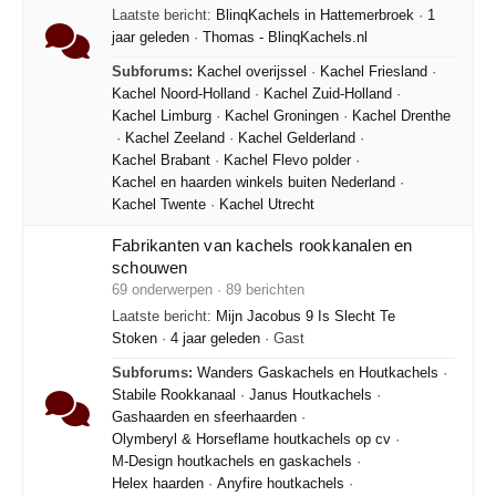
Laatste bericht:
BlinqKachels in Hattemerbroek
·
1
jaar geleden
·
Thomas - BlinqKachels.nl
Subforums:
Kachel overijssel
·
Kachel Friesland
·
Kachel Noord-Holland
·
Kachel Zuid-Holland
·
Kachel Limburg
·
Kachel Groningen
·
Kachel Drenthe
·
Kachel Zeeland
·
Kachel Gelderland
·
Kachel Brabant
·
Kachel Flevo polder
·
Kachel en haarden winkels buiten Nederland
·
Kachel Twente
·
Kachel Utrecht
Fabrikanten van kachels rookkanalen en
schouwen
69 onderwerpen · 89 berichten
Laatste bericht:
Mijn Jacobus 9 Is Slecht Te
Stoken
·
4 jaar geleden
· Gast
Subforums:
Wanders Gaskachels en Houtkachels
·
Stabile Rookkanaal
·
Janus Houtkachels
·
Gashaarden en sfeerhaarden
·
Olymberyl & Horseflame houtkachels op cv
·
M-Design houtkachels en gaskachels
·
Helex haarden
·
Anyfire houtkachels
·