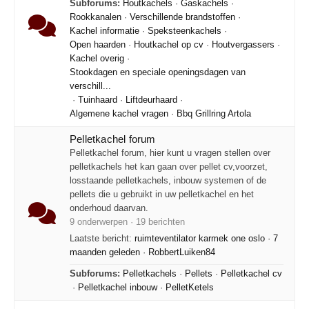
Subforums:
Houtkachels
·
Gaskachels
·
Rookkanalen
·
Verschillende brandstoffen
·
Kachel informatie
·
Speksteenkachels
·
Open haarden
·
Houtkachel op cv
·
Houtvergassers
·
Kachel overig
·
Stookdagen en speciale openingsdagen van
verschill...
·
Tuinhaard
·
Liftdeurhaard
·
Algemene kachel vragen
·
Bbq Grillring Artola
Pelletkachel forum
Pelletkachel forum, hier kunt u vragen stellen over
pelletkachels het kan gaan over pellet cv,voorzet,
losstaande pelletkachels, inbouw systemen of de
pellets die u gebruikt in uw pelletkachel en het
onderhoud daarvan.
9 onderwerpen · 19 berichten
Laatste bericht:
ruimteventilator karmek one oslo
·
7
maanden geleden
·
RobbertLuiken84
Subforums:
Pelletkachels
·
Pellets
·
Pelletkachel cv
·
Pelletkachel inbouw
·
PelletKetels