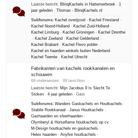
Laatste bericht:
BlinqKachels in Hattemerbroek
·
1
jaar geleden
·
Thomas - BlinqKachels.nl
Subforums:
Kachel overijssel
·
Kachel Friesland
·
Kachel Noord-Holland
·
Kachel Zuid-Holland
·
Kachel Limburg
·
Kachel Groningen
·
Kachel Drenthe
·
Kachel Zeeland
·
Kachel Gelderland
·
Kachel Brabant
·
Kachel Flevo polder
·
Kachel en haarden winkels buiten Nederland
·
Kachel Twente
·
Kachel Utrecht
Fabrikanten van kachels rookkanalen en
schouwen
69 onderwerpen · 89 berichten
Laatste bericht:
Mijn Jacobus 9 Is Slecht Te
Stoken
·
4 jaar geleden
· Gast
Subforums:
Wanders Gaskachels en Houtkachels
·
Stabile Rookkanaal
·
Janus Houtkachels
·
Gashaarden en sfeerhaarden
·
Olymberyl & Horseflame houtkachels op cv
·
M-Design houtkachels en gaskachels
·
Helex haarden
·
Anyfire houtkachels
·