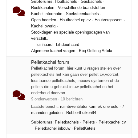
Subforums:
Houtkachels
·
Gaskachels
·
Rookkanalen
·
Verschillende brandstoffen
·
Kachel informatie
·
Speksteenkachels
·
Open haarden
·
Houtkachel op cv
·
Houtvergassers
·
Kachel overig
·
Stookdagen en speciale openingsdagen van
verschill...
·
Tuinhaard
·
Liftdeurhaard
·
Algemene kachel vragen
·
Bbq Grillring Artola
Pelletkachel forum
Pelletkachel forum, hier kunt u vragen stellen over
pelletkachels het kan gaan over pellet cv,voorzet,
losstaande pelletkachels, inbouw systemen of de
pellets die u gebruikt in uw pelletkachel en het
onderhoud daarvan.
9 onderwerpen · 19 berichten
Laatste bericht:
ruimteventilator karmek one oslo
·
7
maanden geleden
·
RobbertLuiken84
Subforums:
Pelletkachels
·
Pellets
·
Pelletkachel cv
·
Pelletkachel inbouw
·
PelletKetels