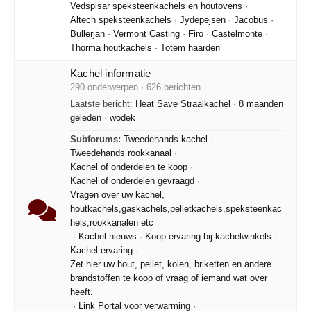
Vedspisar speksteenkachels en houtovens
·
Altech speksteenkachels
·
Jydepejsen
·
Jacobus
·
Bullerjan
·
Vermont Casting
·
Firo
·
Castelmonte
·
Thorma houtkachels
·
Totem haarden
Kachel informatie
290 onderwerpen · 626 berichten
Laatste bericht:
Heat Save Straalkachel
·
8 maanden
geleden
·
wodek
Subforums:
Tweedehands kachel
·
Tweedehands rookkanaal
·
Kachel of onderdelen te koop
·
Kachel of onderdelen gevraagd
·
Vragen over uw kachel,
houtkachels,gaskachels,pelletkachels,speksteenkac
hels,rookkanalen etc
·
Kachel nieuws
·
Koop ervaring bij kachelwinkels
·
Kachel ervaring
·
Zet hier uw hout, pellet, kolen, briketten en andere
brandstoffen te koop of vraag of iemand wat over
heeft.
·
Link Portal voor verwarming
·