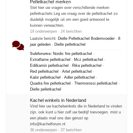
Pelletkachel merken
Stel hier uw vragen over verschillende merken
pelletkachels.Leg uw vraag over de pelletkachel zo
duidelijk mogelijk uit om een goed antwoord te
kunnen verwachten.
19 onderwerpen · 24 berichten
Laatste bericht:
Dielle Pelletkachel Bodemvoeder
·
8
jaar geleden
·
Dielle pelletkachel
Subforums:
Nordic fire pelletkachel
·
Extraflame pelletkachel
·
Mcz pelletkachel
·
Edilkamin pelletkachel
·
Rika pelletkachel
·
Red pelletkachel
·
Artel pelletkachel
·
Kalor pelletkachel
·
Adler pelletkachel
·
Quadra fire pelletkachel
·
Thermorossi pelletkachel
·
Dielle pelletkachel
Kachel winkels in Nederland
Vind hier uw kachelwinkels die in Nederland te vinden
zijn. ook kunt u hier zelf uw bedrijf toevoegen. mist u
een plaats mail ons dan gerust op
info@kachelforum.nl
36 onderwerpen · 37 berichten