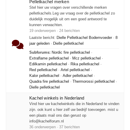
Pelletkachel merken
Stel hier uw vragen over verschillende merken
pelletkachels.Leg uw vraag over de pelletkachel zo
duidelijk mogelijk uit om een goed antwoord te
kunnen verwachten.
19 onderwerpen · 24 berichten
Laatste bericht:
Dielle Pelletkachel Bodemvoeder
·
8
jaar geleden
·
Dielle pelletkachel
Subforums:
Nordic fire pelletkachel
·
Extraflame pelletkachel
·
Mcz pelletkachel
·
Edilkamin pelletkachel
·
Rika pelletkachel
·
Red pelletkachel
·
Artel pelletkachel
·
Kalor pelletkachel
·
Adler pelletkachel
·
Quadra fire pelletkachel
·
Thermorossi pelletkachel
·
Dielle pelletkachel
Kachel winkels in Nederland
Vind hier uw kachelwinkels die in Nederland te vinden
zijn. ook kunt u hier zelf uw bedrijf toevoegen. mist u
een plaats mail ons dan gerust op
info@kachelforum.nl
36 onderwerpen · 37 berichten