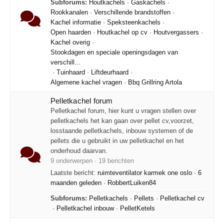
Subforums:
Houtkachels
·
Gaskachels
·
Rookkanalen
·
Verschillende brandstoffen
·
Kachel informatie
·
Speksteenkachels
·
Open haarden
·
Houtkachel op cv
·
Houtvergassers
·
Kachel overig
·
Stookdagen en speciale openingsdagen van
verschill...
·
Tuinhaard
·
Liftdeurhaard
·
Algemene kachel vragen
·
Bbq Grillring Artola
Pelletkachel forum
Pelletkachel forum, hier kunt u vragen stellen over
pelletkachels het kan gaan over pellet cv,voorzet,
losstaande pelletkachels, inbouw systemen of de
pellets die u gebruikt in uw pelletkachel en het
onderhoud daarvan.
9 onderwerpen · 19 berichten
Laatste bericht:
ruimteventilator karmek one oslo
·
6
maanden geleden
·
RobbertLuiken84
Subforums:
Pelletkachels
·
Pellets
·
Pelletkachel cv
·
Pelletkachel inbouw
·
PelletKetels