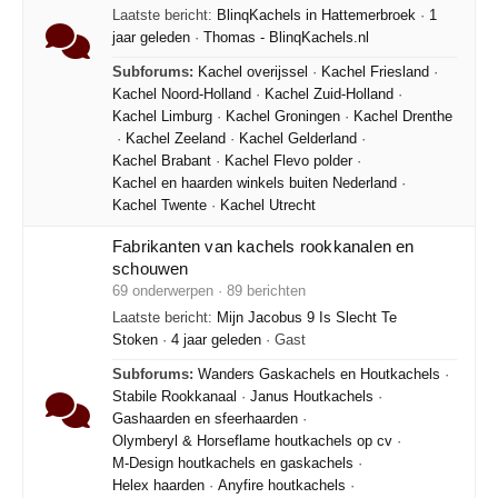
Laatste bericht:
BlinqKachels in Hattemerbroek
·
1
jaar geleden
·
Thomas - BlinqKachels.nl
Subforums:
Kachel overijssel
·
Kachel Friesland
·
Kachel Noord-Holland
·
Kachel Zuid-Holland
·
Kachel Limburg
·
Kachel Groningen
·
Kachel Drenthe
·
Kachel Zeeland
·
Kachel Gelderland
·
Kachel Brabant
·
Kachel Flevo polder
·
Kachel en haarden winkels buiten Nederland
·
Kachel Twente
·
Kachel Utrecht
Fabrikanten van kachels rookkanalen en
schouwen
69 onderwerpen · 89 berichten
Laatste bericht:
Mijn Jacobus 9 Is Slecht Te
Stoken
·
4 jaar geleden
· Gast
Subforums:
Wanders Gaskachels en Houtkachels
·
Stabile Rookkanaal
·
Janus Houtkachels
·
Gashaarden en sfeerhaarden
·
Olymberyl & Horseflame houtkachels op cv
·
M-Design houtkachels en gaskachels
·
Helex haarden
·
Anyfire houtkachels
·