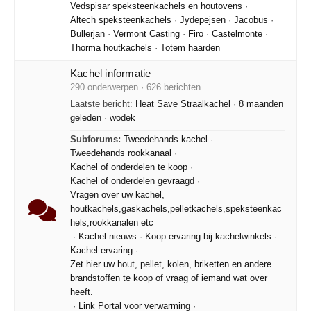
Vedspisar speksteenkachels en houtovens
·
Altech speksteenkachels
·
Jydepejsen
·
Jacobus
·
Bullerjan
·
Vermont Casting
·
Firo
·
Castelmonte
·
Thorma houtkachels
·
Totem haarden
Kachel informatie
290 onderwerpen · 626 berichten
Laatste bericht:
Heat Save Straalkachel
·
8 maanden
geleden
·
wodek
Subforums:
Tweedehands kachel
·
Tweedehands rookkanaal
·
Kachel of onderdelen te koop
·
Kachel of onderdelen gevraagd
·
Vragen over uw kachel,
houtkachels,gaskachels,pelletkachels,speksteenkac
hels,rookkanalen etc
·
Kachel nieuws
·
Koop ervaring bij kachelwinkels
·
Kachel ervaring
·
Zet hier uw hout, pellet, kolen, briketten en andere
brandstoffen te koop of vraag of iemand wat over
heeft.
·
Link Portal voor verwarming
·