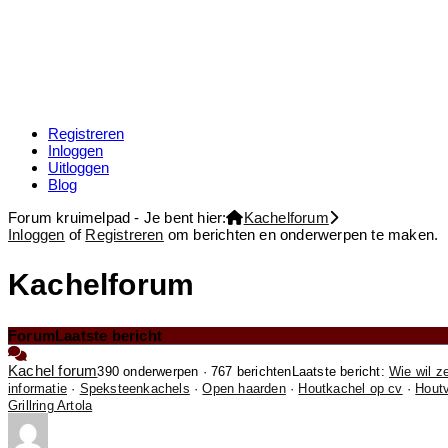
Registreren
Inloggen
Uitloggen
Blog
Forum kruimelpad - Je bent hier:
Kachelforum
Inloggen
of
Registreren
om berichten en onderwerpen te maken.
Kachelforum
Forum
Laatste bericht
Kachel forum
390 onderwerpen · 767 berichten
Laatste bericht:
Wie wil z
informatie
·
Speksteenkachels
·
Open haarden
·
Houtkachel op cv
·
Hout
Grillring Artola