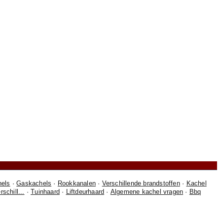
hels
·
Gaskachels
·
Rookkanalen
·
Verschillende brandstoffen
·
Kachel
chill...
·
Tuinhaard
·
Liftdeurhaard
·
Algemene kachel vragen
·
Bbq