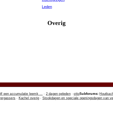
Leden
Overig
elf een accumulatie leemk …
·
2 dagen geleden
·
otto
Subforums:
Houtkac
vergassers
·
Kachel overig
·
Stookdagen en speciale openingsdagen van vers