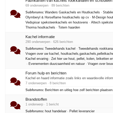
Fabrikanten van kachels rookkanalen en schouwen
69 onderwerpen · 89 berichten
Subforums:
Wanders Gaskachels en Houtkachels
·
Stabil
Olymberyl & Horseflame houtkachels op cv
·
M-Design hout
Vedspisar speksteenkachels en houtovens
·
Altech spekst
Thorma houtkachels
·
Totem haarden
Kachel informatie
290 onderwerpen · 626 berichten
Subforums:
Tweedehands kachel
·
Tweedehands rookkana
Vragen over uw kachel, houtkachels,gaskachels,pelletkach
Kachel ervaring
·
Zet hier uw hout, pellet, kolen, briketten 
·
Evenementen duurzaamheid en natuur
·
Vragen over bouw
Forum hulp en berichten
Kachel en haard informatie zoals links en waardevolle infor
7 onderwerpen · 8 berichten
Subforums:
Berichten en uitleg hoe zelf berichten plaatsen
Brandstoffen
1 onderwerp · 1 bericht
Subforums:
hout handelaar
·
Pellet leverancier