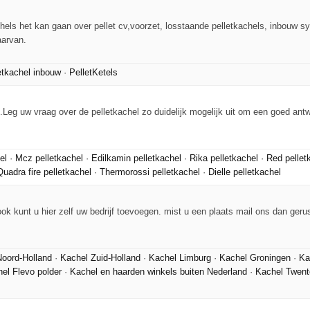
achels het kan gaan over pellet cv,voorzet, losstaande pelletkachels, inbouw 
aarvan.
etkachel inbouw
·
PelletKetels
s.Leg uw vraag over de pelletkachel zo duidelijk mogelijk uit om een goed ant
el
·
Mcz pelletkachel
·
Edilkamin pelletkachel
·
Rika pelletkachel
·
Red pellet
Quadra fire pelletkachel
·
Thermorossi pelletkachel
·
Dielle pelletkachel
ook kunt u hier zelf uw bedrijf toevoegen. mist u een plaats mail ons dan geru
oord-Holland
·
Kachel Zuid-Holland
·
Kachel Limburg
·
Kachel Groningen
·
Ka
el Flevo polder
·
Kachel en haarden winkels buiten Nederland
·
Kachel Twent