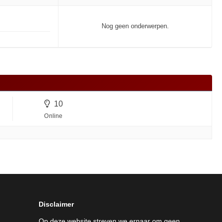
Nog geen onderwerpen.
10
Online
Disclaimer
Op deze website streven we ernaar om geen