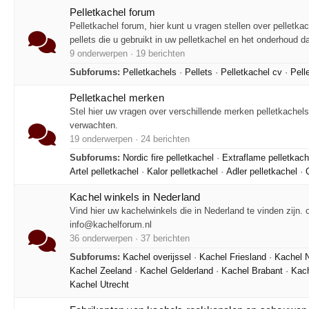
Pelletkachel forum
Pelletkachel forum, hier kunt u vragen stellen over pelletk
pellets die u gebruikt in uw pelletkachel en het onderhoud d
9 onderwerpen · 19 berichten
Subforums:
Pelletkachels
·
Pellets
·
Pelletkachel cv
·
Pell
Pelletkachel merken
Stel hier uw vragen over verschillende merken pelletkachel
verwachten.
19 onderwerpen · 24 berichten
Subforums:
Nordic fire pelletkachel
·
Extraflame pelletkach
Artel pelletkachel
·
Kalor pelletkachel
·
Adler pelletkachel
·
Kachel winkels in Nederland
Vind hier uw kachelwinkels die in Nederland te vinden zijn. 
info@kachelforum.nl
36 onderwerpen · 37 berichten
Subforums:
Kachel overijssel
·
Kachel Friesland
·
Kachel N
Kachel Zeeland
·
Kachel Gelderland
·
Kachel Brabant
·
Kach
Kachel Utrecht