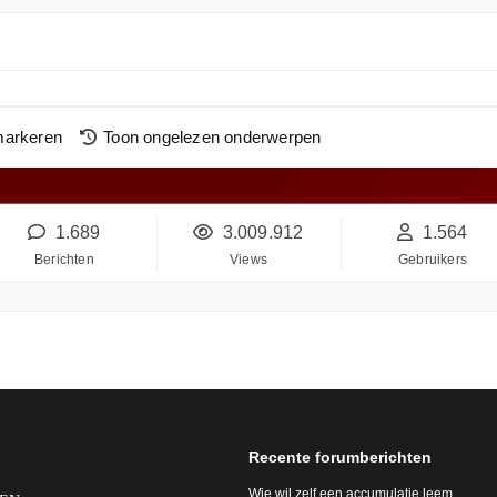
markeren
Toon ongelezen onderwerpen
1.689
3.009.912
1.564
Berichten
Views
Gebruikers
Recente forumberichten
Wie wil zelf een accumulatie leem …