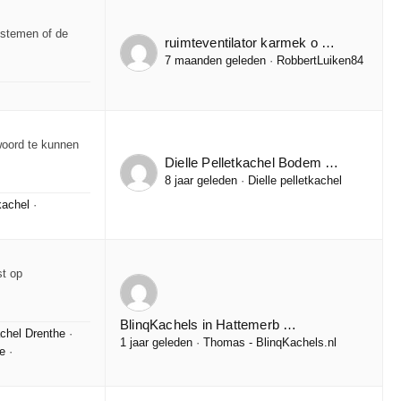
systemen of de
ruimteventilator karmek o …
7 maanden geleden
·
RobbertLuiken84
woord te kunnen
Dielle Pelletkachel Bodem …
8 jaar geleden
·
Dielle pelletkachel
kachel
·
st op
BlinqKachels in Hattemerb …
chel Drenthe
·
1 jaar geleden
·
Thomas - BlinqKachels.nl
e
·