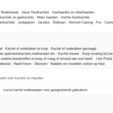
e Rookkanaal
·
Janus Houtkachels
·
Gashaarden en sfeerhaarden
·
kachels en gaskachels
·
Helex haarden
·
Anyfire houtkachels
·
eenkachels
·
Jydepejsen
·
Jacobus
·
Bullerjan
·
Vermont Casting
·
Firo
·
Caste
al
·
Kachel of onderdelen te koop
·
Kachel of onderdelen gevraagd
·
els,speksteenkachels,rookkanalen etc
·
Kachel nieuws
·
Koop ervaring bij ka
en andere brandstoffen te koop of vraag of iemand wat over heeft.
·
Link Portal
besluit
·
Haard forum
·
Diensten
·
Nadelen en voordelen stoken op hout
matie over kachels en haarden.
.
·
Losse kachel onderwerpen voor geregistreerde gebruikers