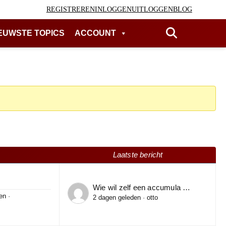
REGISTREREN
INLOGGEN
UITLOGGEN
BLOG
EUWSTE TOPICS
ACCOUNT
Laatste bericht
Wie wil zelf een accumula …
en
·
2 dagen geleden
·
otto