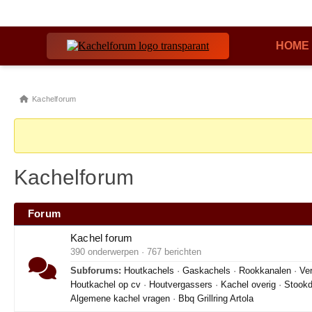
HOME
Kachelforum
Kachelforum
Forum
Kachel forum
390 onderwerpen · 767 berichten
Subforums:
Houtkachels
·
Gaskachels
·
Rookkanalen
·
Ver
Houtkachel op cv
·
Houtvergassers
·
Kachel overig
·
Stookd
Algemene kachel vragen
·
Bbq Grillring Artola